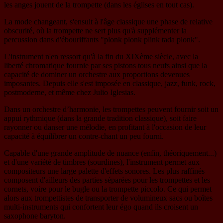
les anges jouent de la trompette (dans les églises en tout cas).
La mode changeant, s'ensuit à l'âge classique une phase de relative
obscurité, où la trompette ne sert plus qu'à supplémenter la
percussion dans d'ébouriffants "plonk plonk plink tada plonk".
L'instrument n'en ressort qu'à la fin du XIXème siècle, avec la
liberté chromatique fournie par ses pistons tous neufs ainsi que la
capacité de dominer un orchestre aux proportions devenues
imposantes. Depuis elle s'est imposée en classique, jazz, funk, rock,
postmoderne, et même chez Julio Iglesias.
Dans un orchestre d’harmonie, les trompettes peuvent fournir soit un
appui rythmique (dans la grande tradition classique), soit faire
rayonner ou danser une mélodie, en profitant à l'occasion de leur
capacité à équilibrer un contre-chant un peu fourni.
Capable d'une grande amplitude de nuance (enfin, théoriquement...)
et d'une variété de timbres (sourdines), l'instrument permet aux
compositeurs une large palette d'effets sonores. Les plus raffinés
composent d'ailleurs des parties séparées pour les trompettes et les
cornets, voire pour le bugle ou la trompette piccolo. Ce qui permet
alors aux trompettistes de transporter de volumineux sacs ou boîtes
multi-instruments qui confortent leur égo quand ils croisent un
saxophone baryton.