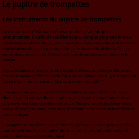
Le pupitre de trompettes
Les instruments du pupitre de trompettes
Ceux qui ont lu "Sa majesté des mouches" savent que
primitivement, il suffit de souffler dans la conque pour être le roi.
Si
rien n'a fondamentalement changé, l'instrument s'est toutefois perfectionné au fil des siècles,
pour devenir métallique, plus puissant, et faire tomber les murailles de Jéricho.
On lui a
ensuite adjoint des pistons (au XIXème siècle) pour devenir plus agile et faire voler le
bourdon.
Depuis, le bonheur est presque parfait. Héroïque ou rêveuse, au timbre ajustable par une
myriade de sourdines différentes (sèche, bol, wah-wah, plunger, bucket...), la trompette sait
tout faire, sauf imiter une clarinette.
Mais serait-ce bien raisonnable ?
La trompette a un cousin, le cornet, dont elle se différencie essentiellement par... peu de
choses. Le cornet est originellement un petit cor, donc à perce conique (le tuyau s'évase
progressivement) auquel on a adjoint des pistons.
Mais pour rajouter des pistons (et une
coulisse d'accord) à un cornet, on est obligé d'introduire une bonne section intermédiaire de
perce cylindrique.
La trompette est originellement à perce cylindrique (le tuyau ne s'évase qu'au bout). Mais
pour faciliter le contrôle et la souplesse de jeu sur une trompette, on a rendu conique le
début du tuyau (la branche d'embouchure).