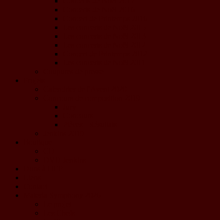
Concerts de Noël 2017
Concerts de Noël 2016
Concert de Printemps 2016
Les concerts de Noël 2015
Les concerts de Noël 2013
Les concerts de Noël 2012
Concert de Printemps 2012
Les concerts de Noël 2011
Coupures de presse
Projets
Calendrier de l'Avent 2020
Concours de composition 2019
Jury
Concours
Pièces - Résultats
Jenkins 2019
Boutique
CD
DVD Jenkins
Dons à HEP
Liens
Contact
Materia Symphony 2026
Le projet
Les Chefs