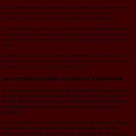
Bref, la différence entre les deux est maintenant assez faible, et le contraste de timbre est
surtout dû à l'utilisation d'embouchures de forme intérieure nettement distinctes
(l'embouchure, c'est cette espèce de petite cuvette amovible au contact des lèvres).
L’autre cousin de la trompette, le bugle, a une perce d’une conicité bien supérieure (bref, un
gros pavillon) ce qui lui confère une personnalité plus à part.
Il est peu connu, car d'une
manière inexplicable, les compositeurs ne tirent pas souvent parti de son splendide timbre
velouté.
Pour finir, comme les bières, les trompettes sont disponibles dans différentes tailles, de la
piccolo (75 cm de long toute dépliée) à la basse qui a le même registre que le trombone (~3
m de long).
La plus courante est toutefois celle en si bémol.
Les trompettes dans l’orchestre d’harmonie
Aux temps anciens, la trompette était essentiellement valorisée pour
sa capacité à réveiller les soldats et effrayer les chevaux dans la
bataille. D'où, en temps de paix, une certaine tendance à l'associer
aux timbales pour obtenir des effets retentissants de fanfares
héroïques.
On a ensuite découvert qu'on pouvait la jouer de manière bien plus
subtile dans le suraigu, pour réaliser de splendides guirlandes
sonores qui ornent les grands concertos baroques. A cette époque,