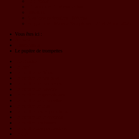
Le Choeur
L'Harmonie d'Eybens-Poisat
Billetterie
Solutions partenaires - Mécénat
Programme - Materia Symphony - 23 et 24 mai 2026
Vous êtes ici :
Accueil
L'association
Le pupitre de trompettes
L'orchestre
Le chef
Le pupitre de flûtes
Le pupitre de hautbois
Le pupitre de clarinettes
Le pupitre de bassons
Le pupitre de saxophones
Le pupitre de trompettes
Le pupitre de cors
Le pupitre des euphoniums
Le pupitre de trombones
Le pupitre des basses
Le pupitre des percussions
Le CA