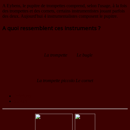
A Eybens, le pupitre de trompettes comprend, selon l'usage, à la fois
des trompettes et des cornets, certains instrumentistes jouant parfois
des deux. Aujourd'hui 4 instrumentalistes composent le pupitre.
A quoi ressemblent ces instruments ?
La trompette
Le bugle
La trompette piccolo
Le cornet
Précédent
Suivant