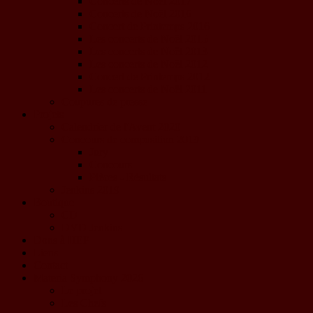
Concerts de Noël 2017
Concerts de Noël 2016
Concert de Printemps 2016
Les concerts de Noël 2015
Les concerts de Noël 2013
Les concerts de Noël 2012
Concert de Printemps 2012
Les concerts de Noël 2011
Coupures de presse
Projets
Calendrier de l'Avent 2020
Concours de composition 2019
Jury
Concours
Pièces - Résultats
Jenkins 2019
Boutique
CD
DVD Jenkins
Dons à HEP
Liens
Contact
Materia Symphony 2026
Le projet
Les Chefs