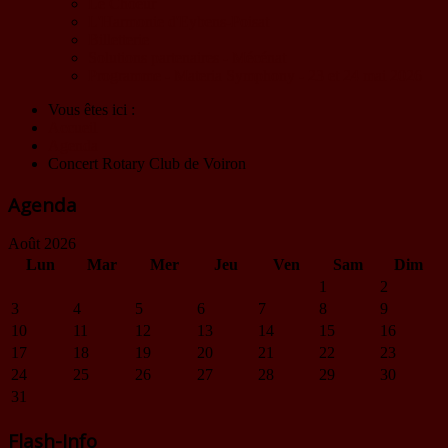
Le Choeur
L'Harmonie d'Eybens-Poisat
Billetterie
Solutions partenaires - Mécénat
Programme - Materia Symphony - 23 et 24 mai 2026
Vous êtes ici :
Accueil
Agenda
Concert Rotary Club de Voiron
Agenda
Août 2026
Lun
Mar
Mer
Jeu
Ven
Sam
Dim
1
2
3
4
5
6
7
8
9
10
11
12
13
14
15
16
17
18
19
20
21
22
23
24
25
26
27
28
29
30
31
Flash-Info