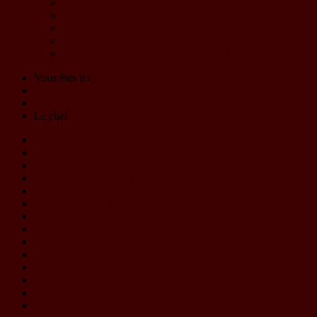
Le Choeur
L'Harmonie d'Eybens-Poisat
Billetterie
Solutions partenaires - Mécénat
Programme - Materia Symphony - 23 et 24 mai 2026
Vous êtes ici :
Accueil
L'association
Le chef
L'orchestre
Le chef
Le pupitre de flûtes
Le pupitre de hautbois
Le pupitre de clarinettes
Le pupitre de bassons
Le pupitre de saxophones
Le pupitre de trompettes
Le pupitre de cors
Le pupitre des euphoniums
Le pupitre de trombones
Le pupitre des basses
Le pupitre des percussions
Le CA