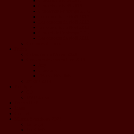
Concerts de Noël 2017
Concerts de Noël 2016
Concert de Printemps 2016
Les concerts de Noël 2015
Les concerts de Noël 2013
Les concerts de Noël 2012
Concert de Printemps 2012
Les concerts de Noël 2011
Coupures de presse
Projets
Calendrier de l'Avent 2020
Concours de composition 2019
Jury
Concours
Pièces - Résultats
Jenkins 2019
Boutique
CD
DVD Jenkins
Dons à HEP
Liens
Contact
Materia Symphony 2026
Le projet
Les Chefs