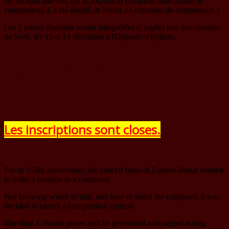
Ne sachant pas vers qui se tourner, et comment sélectionner le
compositeur, il a été décidé de lancer un concours de composition !
Les 3 pièces finalistes seront interprétées et jugées lors des concerts
de Noël, les 13 et 14 décembre à l'Odyssée d'Eybens.
Cliquez ici pour accéder au règlement et au formulaire d'inscription.
Les inscriptions sont closes.
For its 150th anniversary, the concert band of Eybens-Poisat wanted
to order a creation to a composer.
Not knowing where to turn, and how to select the composer, it was
decided to launch a composition contest!
The final 3 chosen pieces will be performed and judged during