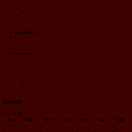
Le Choeur
L'Harmonie d'Eybens-Poisat
Billetterie
Solutions partenaires - Mécénat
Programme - Materia Symphony - 23 et 24 mai 2026
Vous êtes ici :
Accueil
Projets
Concours de composition 2019
Concours
Calendrier de l'Avent 2020
Concours de composition 2019
Jury
Concours
Pièces - Résultats
Jenkins 2019
Agenda
Août 2026
Lun
Mar
Mer
Jeu
Ven
Sam
Dim
1
2