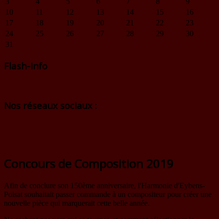
3
4
5
6
7
8
9
10
11
12
13
14
15
16
17
18
19
20
21
22
23
24
25
26
27
28
29
30
31
Flash-Info
Nos réseaux sociaux :
Concours de Composition 2019
Afin de conclure son 150ème anniversaire, l'Harmonie d'Eybens-
Poisat souhaitait passer commande à un compositeur pour créer une
nouvelle pièce qui marquerait cette belle année.