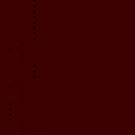
Concerts de Noël 2017
Concerts de Noël 2016
Concert de Printemps 2016
Les concerts de Noël 2015
Les concerts de Noël 2013
Les concerts de Noël 2012
Concert de Printemps 2012
Les concerts de Noël 2011
Coupures de presse
Projets
Calendrier de l'Avent 2020
Concours de composition 2019
Jury
Concours
Pièces - Résultats
Jenkins 2019
Boutique
CD
DVD Jenkins
Dons à HEP
Liens
Contact
Materia Symphony 2026
Le projet
Les Chefs