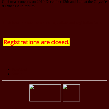
Christmas concerts on 2019 December 13th and 14th at the Odyssée
d'Eybens Auditorium.
Click here to access the contest regulations and registration form.
Registrations are closed.
Précédent
Suivant
Haut de page