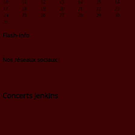
10
11
12
13
14
15
16
17
18
19
20
21
22
23
24
25
26
27
28
29
30
31
Flash-Info
Nos réseaux sociaux :
Concerts Jenkins