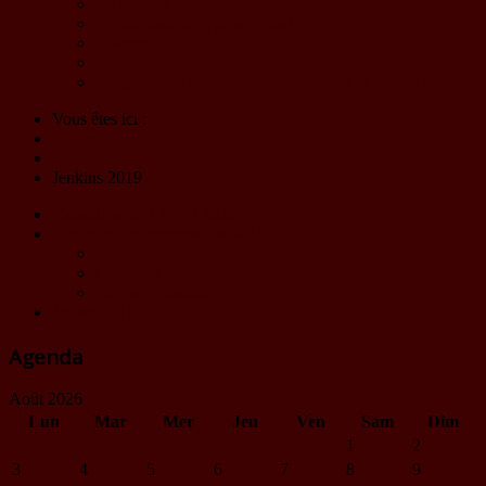
Le Choeur
L'Harmonie d'Eybens-Poisat
Billetterie
Solutions partenaires - Mécénat
Programme - Materia Symphony - 23 et 24 mai 2026
Vous êtes ici :
Accueil
Projets
Jenkins 2019
Calendrier de l'Avent 2020
Concours de composition 2019
Jury
Concours
Pièces - Résultats
Jenkins 2019
Agenda
Août 2026
Lun
Mar
Mer
Jeu
Ven
Sam
Dim
1
2
3
4
5
6
7
8
9