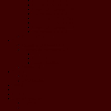
Concerts de Noël 2017
Concerts de Noël 2016
Concert de Printemps 2016
Les concerts de Noël 2015
Les concerts de Noël 2013
Les concerts de Noël 2012
Concert de Printemps 2012
Les concerts de Noël 2011
Coupures de presse
Projets
Calendrier de l'Avent 2020
Concours de composition 2019
Jury
Concours
Pièces - Résultats
Jenkins 2019
Boutique
CD
DVD Jenkins
Dons à HEP
Liens
Contact
Materia Symphony 2026
Le projet
Les Chefs