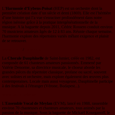
L’
Harmonie d’Eybens-Poisat
(HEP) est un orchestre dont la
première création date d’un siècle et demi (1869). Elle est l’héritière
d’une histoire qui l’a vue s'enraciner profondément dans notre
région iséroise grâce à la pratique intergénérationnelle de la
musique. A la baguette depuis 2011, Cédric Rossero conduit environ
70 musiciens amateurs âgés de 12 à 83 ans. Réunie chaque semaine,
l'harmonie explore des répertoires variés mêlant exigence et plaisir
de se retrouver.
www.h-ep.fr
/
Facebook
La
Chorale Dauphinelle
de Saint-Ismier, créée en 1982, est
composée de 61 chanteurs amateurs passionnés. Emmené par
Valérie Denorme, sa directrice musicale, le choeur aborde les
grandes pièces du répertoire classique, profane ou sacré, souvent
avec solistes et orchestre, mais explore également des œuvres plus
contemporaines. Locale mais aussi voyageuse, Dauphinelle participe
à des festivals à l'étranger (Vérone, Budapest...).
www.dauphinelle.net
L'
Ensemble Vocal de Meylan
(EVM), lancé en 1988, rassemble
environ 70 chanteuses et chanteurs amateurs, tous animés par la
passion de la musique. Sous la baguette de Mickaël Kourganoff, le