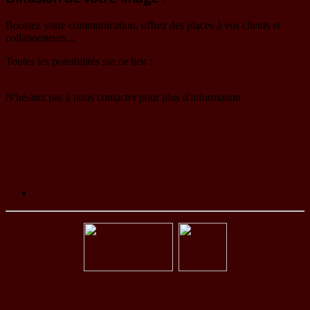
Boostez votre communication, offrez des places à vos clients et
collaborateurs...
Toutes les possibilités sur ce lien :
Dons pour de la communication
N'hésitez pas à nous contacter pour plus d'information
Précédent
Haut de page