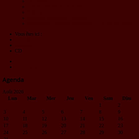
Le Choeur
L'Harmonie d'Eybens-Poisat
Billetterie
Solutions partenaires - Mécénat
Programme - Materia Symphony - 23 et 24 mai 2026
Vous êtes ici :
Accueil
Boutique
CD
CD
DVD Jenkins
Agenda
Août 2026
Lun
Mar
Mer
Jeu
Ven
Sam
Dim
1
2
3
4
5
6
7
8
9
10
11
12
13
14
15
16
17
18
19
20
21
22
23
24
25
26
27
28
29
30