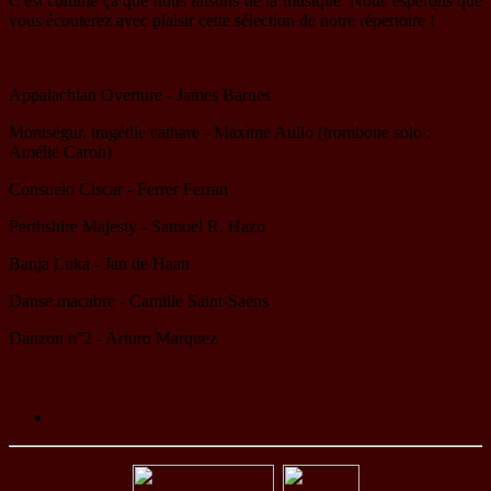
C'est comme ça que nous faisons de la musique. Nous espérons que
vous écouterez avec plaisir cette sélection de notre répertoire !
Appalachian Overture - James Barnes
Montségur, tragédie cathare - Maxime Aulio (trombone solo :
Amélie Caron)
Consuelo Ciscar - Ferrer Ferran
Perthshire Majesty - Samuel R. Hazo
Banja Luka - Jan de Haan
Danse macabre - Camille Saint-Saëns
Danzon n°2 - Arturo Marquez
Commander
Précédent