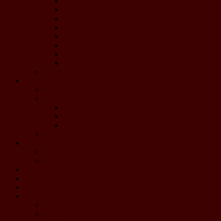
Concerts de Noël 2017
Concerts de Noël 2016
Concert de Printemps 2016
Les concerts de Noël 2015
Les concerts de Noël 2013
Les concerts de Noël 2012
Concert de Printemps 2012
Les concerts de Noël 2011
Coupures de presse
Projets
Calendrier de l'Avent 2020
Concours de composition 2019
Jury
Concours
Pièces - Résultats
Jenkins 2019
Boutique
CD
DVD Jenkins
Dons à HEP
Liens
Contact
Materia Symphony 2026
Le projet
Les Chefs