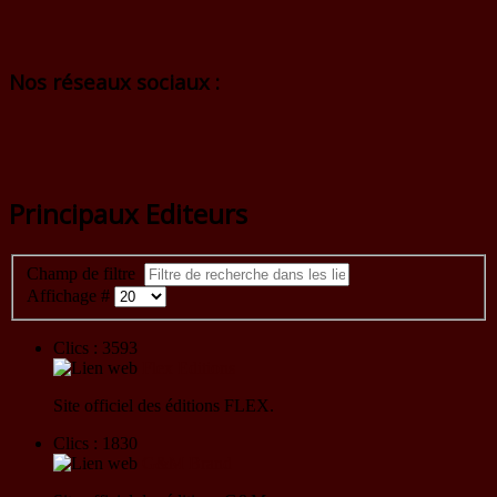
Nos réseaux sociaux :
Principaux Editeurs
Champ de filtre
Affichage #
Clics : 3593
Flex Editions
Site officiel des éditions FLEX.
Clics : 1830
G&M Brand