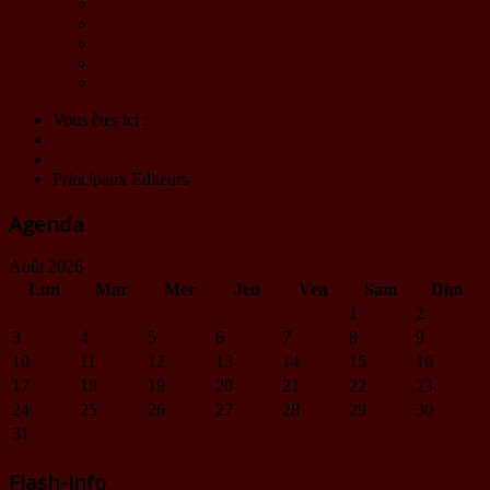
Le Choeur
L'Harmonie d'Eybens-Poisat
Billetterie
Solutions partenaires - Mécénat
Programme - Materia Symphony - 23 et 24 mai 2026
Vous êtes ici :
Accueil
Liens
Principaux Editeurs
Agenda
Août 2026
Lun
Mar
Mer
Jeu
Ven
Sam
Dim
1
2
3
4
5
6
7
8
9
10
11
12
13
14
15
16
17
18
19
20
21
22
23
24
25
26
27
28
29
30
31
Flash-Info