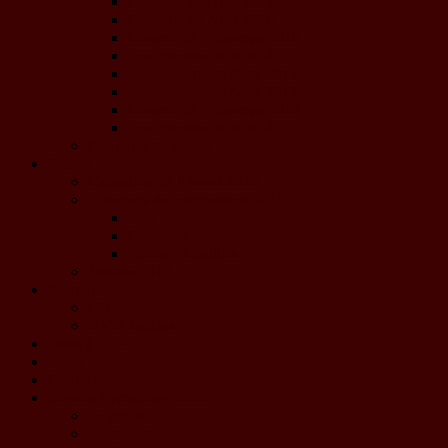
Concerts de Noël 2017
Concerts de Noël 2016
Concert de Printemps 2016
Les concerts de Noël 2015
Les concerts de Noël 2013
Les concerts de Noël 2012
Concert de Printemps 2012
Les concerts de Noël 2011
Coupures de presse
Projets
Calendrier de l'Avent 2020
Concours de composition 2019
Jury
Concours
Pièces - Résultats
Jenkins 2019
Boutique
CD
DVD Jenkins
Dons à HEP
Liens
Contact
Materia Symphony 2026
Le projet
Les Chefs